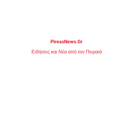
Μεταπηδήστε
στο
περιεχόμενο
PireasNews.Gr
Ειδήσεις και Νέα από τον Πειραιά