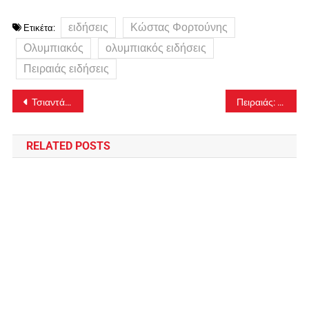
ειδήσεις
Κώστας Φορτούνης
Ετικέτα:
Ολυμπιακός
ολυμπιακός ειδήσεις
Πειραιάς ειδήσεις
Πλοήγηση
Τσιαντάκης: “Φαβορί ο Ολυμπιακός στο ντέρμπι”
Πειραιάς: Ο δήμαρχος Γιάννης Μώραλης στην εθελοντική αιμοδοσία στο ΣΕΦ
άρθρων
RELATED POSTS