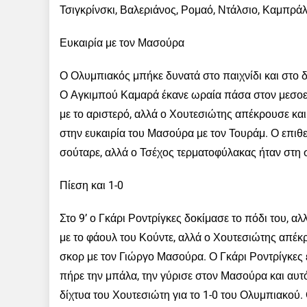
Τσιγκρίνσκι, Βαλεριάνος, Ρομαό, Ντάλσιο, Καμπρά
Ευκαιρία με τον Μασούρα
Ο Ολυμπιακός μπήκε δυνατά στο παιχνίδι και στο δ
Ο Αγκιμπού Καμαρά έκανε ωραία πάσα στον μεσοεπι
με το αριστερό, αλλά ο Χουτεσιώτης απέκρουσε και
στην ευκαιρία του Μασούρα με τον Τουράμ. Ο επιθε
σούταρε, αλλά ο Τσέχος τερματοφύλακας ήταν στη
Πίεση και 1-0
Στο 9’ ο Γκάρι Ροντρίγκες δοκίμασε το πόδι του, α
με το φάουλ του Κούντε, αλλά ο Χουτεσιώτης απέκρο
σκορ με τον Γιώργο Μασούρα. Ο Γκάρι Ροντρίγκες έ
πήρε την μπάλα, την γύρισε στον Μασούρα και αυτό
δίχτυα του Χουτεσιώτη για το 1-0 του Ολυμπιακού