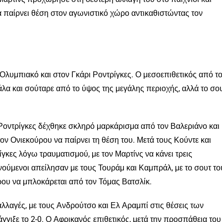
 παίρνει θέση στον αγωνιστικό χώρο αντικαθιστώντας τον
λυμπιακό και στον Γκάρι Ροντρίγκες. Ο μεσοεπιθετικός από τ
λα και σούταρε από το ύψος της μεγάλης περιοχής, αλλά το σο
Ροντρίγκες δέχθηκε σκληρό μαρκάρισμα από τον Βαλεριάνο και
τον Ονιεκούρου να παίρνει τη θέση του. Μετά τους Κούντε και
κες λόγω τραυματισμού, με τον Μαρτίνς να κάνει τρεις
ξενούμενοι απείλησαν με τους Τουράμ και Καμπράλ, με το σουτ το
ερου να μπλοκάρεται από τον Τόμας Βατσλίκ.
λλαγές, με τους Ανδρούτσο και Ελ Αραμπί στις θέσεις των
άγγιξε το 2-0. Ο Αφρικανός επιθετικός, μετά την προσπάθεια του