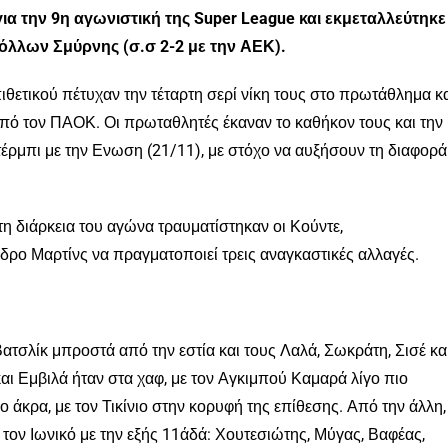
ια την 9η αγωνιστική της Super League και εκμεταλλεύτηκε
όλλων Σμύρνης (σ.σ 2-2 με την ΑΕΚ).
θετικού πέτυχαν την τέταρτη σερί νίκη τους στο πρωτάθλημα κ
από τον ΠΑΟΚ. Οι πρωταθλητές έκαναν το καθήκον τους και την
έρμπι με την Ενωση (21/11), με στόχο να αυξήσουν τη διαφορά
τη διάρκεια του αγώνα τραυματίστηκαν οι Κούντε,
δρο Μαρτίνς να πραγματοποιεί τρεις αναγκαστικές αλλαγές.
τσλίκ μπροστά από την εστία και τους Λαλά, Σωκράτη, Σισέ κα
αι Εμβιλά ήταν στα χαφ, με τον Αγκιμπού Καμαρά λίγο πιο
 άκρα, με τον Τικίνιο στην κορυφή της επίθεσης. Από την άλλη,
 τον Ιωνικό με την εξής 11άδά: Χουτεσιώτης, Μύγας, Βαφέας,