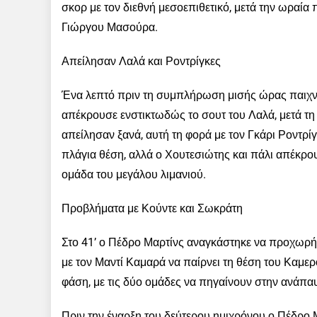
σκορ με τον διεθνή μεσοεπιθετικό, μετά την ωραία 
Γιώργου Μασούρα.
Απείλησαν Λαλά και Ροντρίγκες
Ένα λεπτό πριν τη συμπλήρωση μισής ώρας παιχνι
απέκρουσε ενστικτωδώς το σουτ του Λαλά, μετά τη σ
απείλησαν ξανά, αυτή τη φορά με τον Γκάρι Ροντρίγ
πλάγια θέση, αλλά ο Χουτεσιώτης και πάλι απέκρουσ
ομάδα του μεγάλου λιμανιού.
Προβλήματα με Κούντε και Σωκράτη
Στο 41’ ο Πέδρο Μαρτίνς αναγκάστηκε να προχωρήσ
με τον Μαντί Καμαρά να παίρνει τη θέση του Καμε
φάση, με τις δύο ομάδες να πηγαίνουν στην ανάπαυλ
Πριν την έναρξη του δεύτερου ημιχρόνου ο Πέδρο 