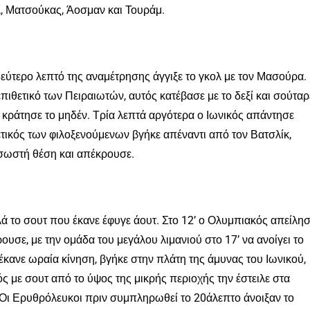
λ, Ματσούκας, Άοσμαν και Τουράμ.
εύτερο λεπτό της αναμέτρησης άγγιξε το γκολ με τον Μασούρα.
θετικό των Πειραιωτών, αυτός κατέβασε με το δεξί και σούταρ
 κράτησε το μηδέν. Τρία λεπτά αργότερα ο Ιωνικός απάντησε
τικός των φιλοξενούμενων βγήκε απέναντι από τον Βατσλίκ,
 σωστή θέση και απέκρουσε.
λλά το σουτ που έκανε έφυγε άουτ. Στο 12’ ο Ολυμπιακός απείλη
υσε, με την ομάδα του μεγάλου λιμανιού στο 17’ να ανοίγει το
κανε ωραία κίνηση, βγήκε στην πλάτη της άμυνας του Ιωνικού,
ς με σουτ από το ύψος της μικρής περιοχής την έστειλε στα
. Οι Ερυθρόλευκοι πριν συμπληρωθεί το 20άλεπτο άνοιξαν το