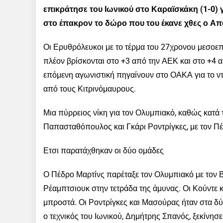
επικράτησε του Ιωνικού στο Καραϊσκάκη (1-0) γ
στο έπακρον το δώρο που του έκανε χθες ο Απ
Οι Ερυθρόλευκοι με το τέρμα του 27χρονου μεσοεπι
πλέον βρίσκονται στο +3 από την ΑΕΚ και στο +4 
επόμενη αγωνιστική πηγαίνουν στο ΟΑΚΑ για το ντ
από τους Κιτρινόμαυρους.
Μια πύρρειος νίκη για τον Ολυμπιακό, καθώς κατά 
Παπασταθόπουλος και Γκάρι Ροντρίγκες, με τον Πέ
Ετσι παρατάχθηκαν οι δύο ομάδες
Ο Πέδρο Μαρτίνς παρέταξε τον Ολυμπιακό με τον Βα
Ρέαμπτσιουκ στην τετράδα της άμυνας. Οι Κούντε κ
μπροστά. Οι Ροντρίγκες και Μασούρας ήταν στα δύο
ο τεχνικός του Ιωνικού, Δημήτρης Σπανός, ξεκίνησε