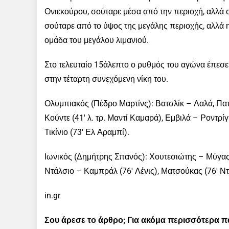
Ονιεκούρου, σούταρε μέσα από την περιοχή, αλλά
σούταρε από το ύψος της μεγάλης περιοχής, αλλά η
ομάδα του μεγάλου λιμανιού.
Στο τελευταίο 15άλεπτο ο ρυθμός του αγώνα έπεσε α
στην τέταρτη συνεχόμενη νίκη του.
Ολυμπιακός (Πέδρο Μαρτίνς): Βατσλίκ – Λαλά, Πα
Κούντε (41′ λ. τρ. Μαντί Καμαρά), Εμβιλά – Ροντρ
Τικίνιο (73′ Ελ Αραμπί).
Ιωνικός (Δημήτρης Σπανός): Χουτεσιώτης – Μύγας,
Ντάλσιο – Καμπράλ (76′ Λένις), Ματσούκας (76′ Ντ
in.gr
Σου άρεσε το άρθρο; Για ακόμα περισσότερα 