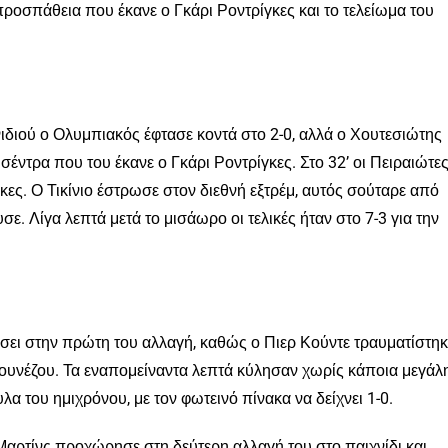
προσπάθεια που έκανε ο Γκάρι Ροντρίγκες και το τελείωμα του
διού ο Ολυμπιακός έφτασε κοντά στο 2-0, αλλά ο Χουτεσιώτης
έντρα που του έκανε ο Γκάρι Ροντρίγκες. Στο 32’ οι Πειραιώτε
κες. Ο Τικίνιο έστρωσε στον διεθνή εξτρέμ, αυτός σούταρε από
ε. Λίγα λεπτά μετά το μισάωρο οι τελικές ήταν στο 7-3 για την
ει στην πρώτη του αλλαγή, καθώς ο Πιερ Κούντε τραυματίστηκ
ρουνέζου. Τα εναπομείναντα λεπτά κύλησαν χωρίς κάποια μεγάλ
α του ημιχρόνου, με τον φωτεινό πίνακα να δείχνει 1-0.
Μαρτίνς προχώρησε στη δεύτερη αλλαγή του στο παιχνίδι και