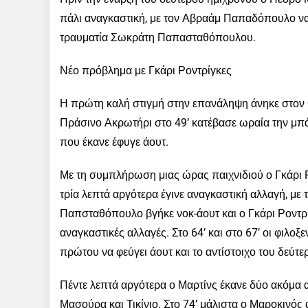
πάλι αναγκαστική, με τον Αβραάμ Παπαδόπουλο να
τραυματία Σωκράτη Παπασταθόπουλου.
Νέο πρόβλημα με Γκάρι Ροντρίγκες
Η πρώτη καλή στιγμή στην επανάληψη άνηκε στον Ο
Πράσινο Ακρωτήρι στο 49’ κατέβασε ωραία την μπά
που έκανε έφυγε άουτ.
Με τη συμπλήρωση μιας ώρας παιχνιδιού ο Γκάρι 
τρία λεπτά αργότερα έγινε αναγκαστική αλλαγή, με 
Παπσταθόπουλο βγήκε νοκ-άουτ και ο Γκάρι Ροντρίγ
αναγκαστικές αλλαγές. Στο 64’ και στο 67’ οι φιλο
πρώτου να φεύγει άουτ και το αντίστοιχο του δεύτ
Πέντε λεπτά αργότερα ο Μαρτίνς έκανε δύο ακόμα α
Μασούρα και Τικίνιο. Στο 74’ μάλιστα ο Μαροκινός 