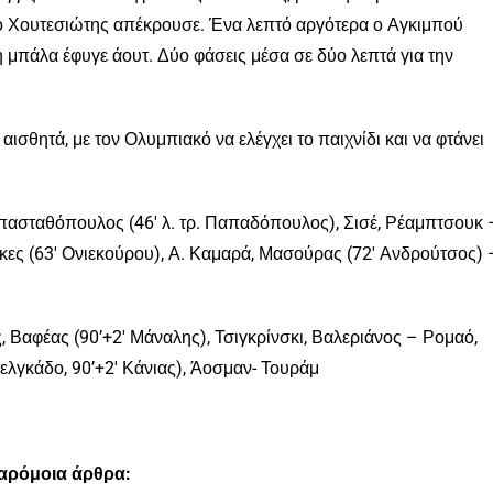
 ο Χουτεσιώτης απέκρουσε. Ένα λεπτό αργότερα ο Αγκιμπού
 μπάλα έφυγε άουτ. Δύο φάσεις μέσα σε δύο λεπτά για την
ισθητά, με τον Ολυμπιακό να ελέγχει το παιχνίδι και να φτάνει
πασταθόπουλος (46′ λ. τρ. Παπαδόπουλος), Σισέ, Ρέαμπτσουκ 
ίγκες (63′ Ονιεκούρου), Α. Καμαρά, Μασούρας (72′ Ανδρούτσος) 
 Βαφέας (90’+2′ Μάναλης), Τσιγκρίνσκι, Βαλεριάνος – Ρομαό,
ελγκάδο, 90’+2′ Κάνιας), Άοσμαν- Τουράμ
παρόμοια άρθρα: