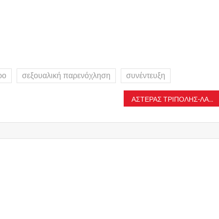
ρο
σεξουαλική παρενόχληση
συνέντευξη
ΑΣΤΕΡΑΣ ΤΡΙΠΟΛΗΣ-ΛΑΜΙΑ LIVE STREAMING 13/2: Δείτε εδώ τον αγώνα