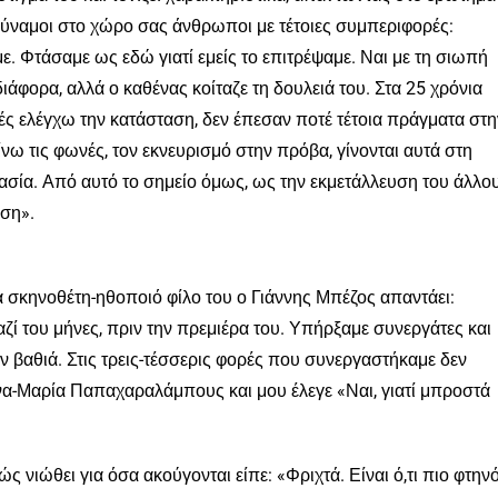
δύναμοι στο χώρο σας άνθρωποι με τέτοιες συμπεριφορές:
αμε. Φτάσαμε ως εδώ γιατί εμείς το επιτρέψαμε. Ναι με τη σιωπή
άφορα, αλλά ο καθένας κοίταζε τη δουλειά του. Στα 25 χρόνια
ρές ελέγχω την κατάσταση, δεν έπεσαν ποτέ τέτοια πράγματα στη
ω τις φωνές, τον εκνευρισμό στην πρόβα, γίνονται αυτά στη
γασία. Από αυτό το σημείο όμως, ως την εκμετάλλευση του άλλο
ση».
ια σκηνοθέτη-ηθοποιό φίλο του ο Γιάννης Μπέζος απαντάει:
αζί του μήνες, πριν την πρεμιέρα του. Υπήρξαμε συνεργάτες και
 βαθιά. Στις τρεις-τέσσερις φορές που συνεργαστήκαμε δεν
ννα-Μαρία Παπαχαραλάμπους και μου έλεγε «Ναι, γιατί μπροστά
ς νιώθει για όσα ακούγονται είπε: «Φριχτά. Είναι ό,τι πιο φτηνό