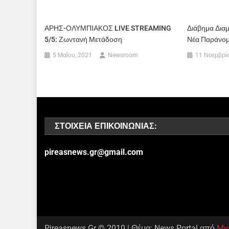
ΑΡΗΣ-ΟΛΥΜΠΙΑΚΟΣ LIVE STREAMING
Διάβημα Διαμ
5/5: Ζωντανή Μετάδοση
Νέα Παράνο
5 Μαΐου, 2021
Newsroom
11 Νοεμβρί
ΣΤΟΙΧΕΊΑ ΕΠΙΚΟΙΝΩΝΊΑΣ:
pireasnews.gr@gmail.com
Pireasnews.Gr © 2010
|
Θέμα: News Portal από
My