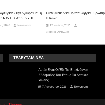
αρτυρίας Στην Άγκυρα Για Τη
Euro 2020: Άξια Πρωταθλήτρια Ευρώπη
μη NAVTEX Από Το ΥΠΕΞ
Η Ιταλία!
ου, 2020
Newsroom
12 Ιουλίου, 2021
Σταύρος Λιλόγλου
ΤΕΛΕΥΤΑΊΑ ΝΈΑ
Αυτές Είναι Οι Έξι Πιο Επικίνδυνες
Εβδομάδες Του Έτους Για Δασικές
Φωτιές
7 Αυγούστου, 2026
Newsroom
stery Themes
.