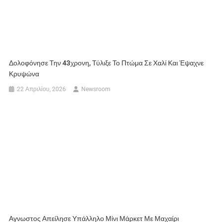
Δολοφόνησε Την 43χρονη, Τύλιξε Το Πτώμα Σε Χαλί Και Έψαχνε
Κρυψώνα
22 Απριλίου, 2026
Newsroom
Αγνωστος Απείλησε Υπάλληλο Μίνι Μάρκετ Με Μαχαίρι