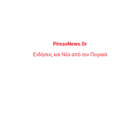
Μεταπηδήστε
στο
περιεχόμενο
PireasNews.Gr
Ειδήσεις και Νέα από τον Πειραιά