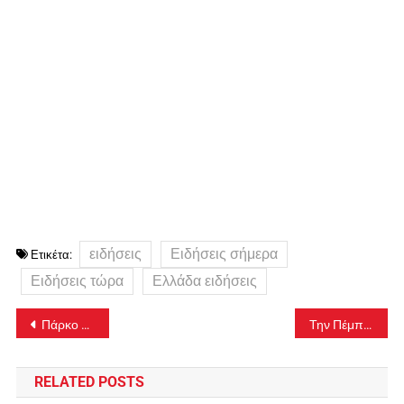
ειδήσεις
Ειδήσεις σήμερα
Ετικέτα:
Ειδήσεις τώρα
Ελλάδα ειδήσεις
Πλοήγηση
Πάρκο Δηλαβέρη: Έγιναν τα αποκαλυπτήρια του αγάλματος της «Ηρωίδας Μανιάτισσας»
Την Πέμπτη θα συνεχιστεί η δίκη και θα ολοκληρωθούν οι καταθέσεις των μαρτύρων
άρθρων
RELATED POSTS