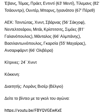
Έβανς, Τόμας, Πράετ, Εντιντί (63′ Μεντί), Τίλεμανς (82′
Τσάουντρι), Ουντέρ, Μπαρνς, Ιχεανάτσο (67′ Πέρεθ)
ΑΕΚ: Τσιντώτας, Χνιντ, Σβάρνας (56′ Σάκχοφ),
Νεντελτσεάρου, Μιτάι, Κρίστιτσιτς, Σιμόες (81′
Γαλανόπουλος), Μάνταλος (66′ Αλμπάνης),
Βασιλαντωνόπουλος, Γκαρσία (55′ Μαχαίρας),
Ανσαριφάρντ (66′ Ολιβέιρα)
Κίτρινες: 24΄ Χνιντ
Κόκκινη:
Διαιτητής: Λοράνς Βισέρ (Βέλγιο)
Δείτε το βίντεο με τα γκολ του αγώνα:
https://youtu.be/FBYQVGEwKxE