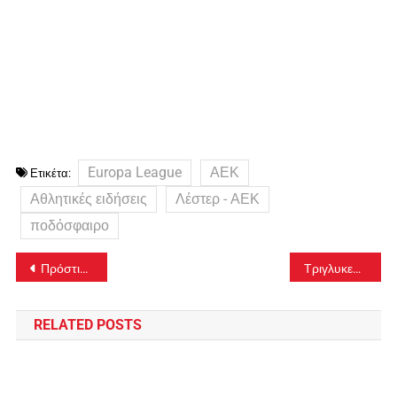
Europa League
ΑΕΚ
Ετικέτα:
Αθλητικές ειδήσεις
Λέστερ - ΑΕΚ
ποδόσφαιρο
Πλοήγηση
Πρόστιμο και μετακινήσεις: Το λάθος που κάνουν οι περισσότεροι στα sms
Τριγλυκερίδια: Με αυτό το πλήρες ΜΕΝΟΥ ημέρας θα τα μειώσετε ενόψει Χριστουγέννων
άρθρων
RELATED POSTS