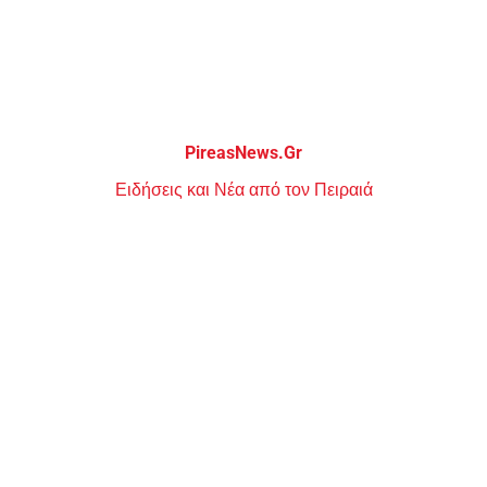
Μεταπηδήστε
στο
περιεχόμενο
PireasNews.Gr
Ειδήσεις και Νέα από τον Πειραιά