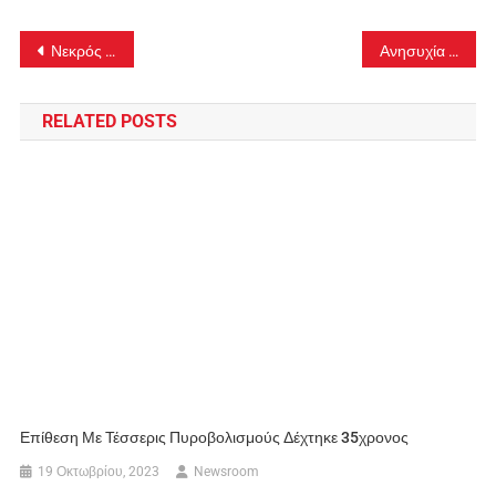
Πλοήγηση
Νεκρός 59χρονος μέσα στο σπίτι του – Δίπλα του βρέθηκε ένα όπλο
Ανησυχία από τα πρώτα δεδομένα – «40 φορές λιγότερο αποτελεσματικά τα αντισώματα»
άρθρων
RELATED POSTS
Επίθεση Με Τέσσερις Πυροβολισμούς Δέχτηκε 35χρονος
19 Οκτωβρίου, 2023
Newsroom