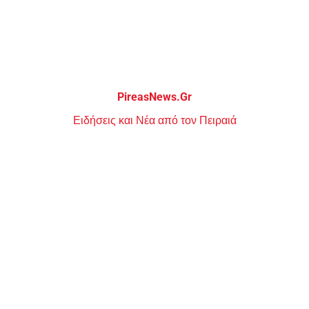
Μεταπηδήστε
στο
περιεχόμενο
PireasNews.Gr
Ειδήσεις και Νέα από τον Πειραιά