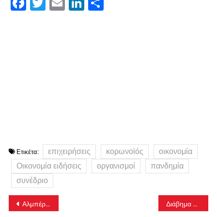
Facebook
Twitter
Email
LinkedIn
Μοιραστείτε
επιχειρήσεις
κορωνοϊός
οικονομία
Ετικέτα:
Οικονομία ειδήσεις
οργανισμοί
πανδημία
συνέδριο
Πλοήγηση
Αλμπέρ Καμύ: Τα 49 διαχρονικά αποφθέγματα του
Διάβημα διαμαρτυρίας στην Άγκυρα για τη νέα παράνομη NAVTEX από το ΥΠΕΞ
άρθρων