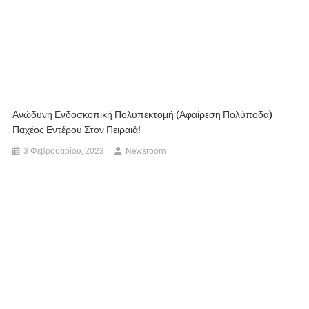
Ανώδυνη Ενδοσκοπική Πολυπεκτομή (αφαίρεση Πολύποδα)
Παχέος Εντέρου Στον Πειραιά!
3 Φεβρουαρίου, 2023
Newsroom