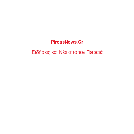
Μεταπηδήστε
στο
περιεχόμενο
PireasNews.Gr
Ειδήσεις και Νέα από τον Πειραιά