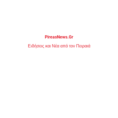
Μεταπηδήστε
στο
περιεχόμενο
PireasNews.Gr
Ειδήσεις και Νέα από τον Πειραιά