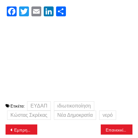
Facebook
Twitter
Email
LinkedIn
Μοιραστείτε
ΕΥΔΑΠ
ιδιωτικοποίηση
Ετικέτα:
Κώστας Σκρέκας
Νέα Δημοκρατία
νερό
Πλοήγηση
Εμπρησμός σε δύο αυτοκίνητα τα ξημερώματα στη Γλυφάδα
Επανεκκίνηση των δρομολογίων σε τρένα και προαστιακό από την Τετάρτη – Τα νέα μέτρα ασφαλείας
άρθρων