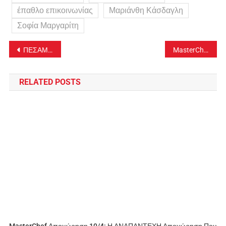
έπαθλο επικοινωνίας
Μαριάνθη Κάσδαγλη
Σοφία Μαργαρίτη
Πλοήγηση
ΠΕΣΑΜΕ από τα ΣΥΝΝΕΦΑ! Ο Δημήτρης Λιγνάδης είχε μηνυθεί το 1984 για ασέλγεια ανηλίκου-video
MasterChef spoiler 24/2: Ποια ομάδα κερδίζει σήμερα την ομαδική δοκιμασία-video
άρθρων
RELATED POSTS