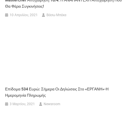
MasterChef Αποχώρηση 10/4: Η ΑΝΑΠΑΝΤΕΧΗ Αποχώρηση Που
Θα Φέρει Συγκινήσεις!
10 Απριλίου, 2021
Βάσω Μπέκα
Επίδομα 534 Ευρώ: Σήμερα Οι Δηλώσεις Στο «ΕΡΓΑΝΗ»-Η
Ημερομηνία Πληρωμής
3 Μαρτίου, 2021
Newsroom