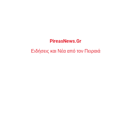
Μεταπηδήστε
στο
περιεχόμενο
PireasNews.Gr
Ειδήσεις και Νέα από τον Πειραιά