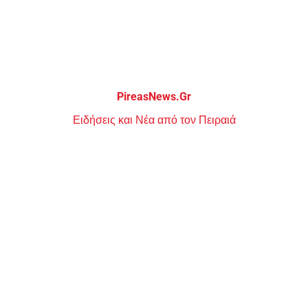
Μεταπηδήστε
στο
περιεχόμενο
PireasNews.Gr
Ειδήσεις και Νέα από τον Πειραιά