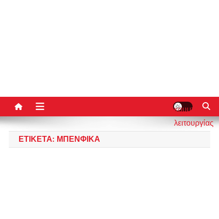
κουμπί
λειτουργίας
ιστότοπου
ΕΤΙΚΈΤΑ:
ΜΠΕΝΦΊΚΑ