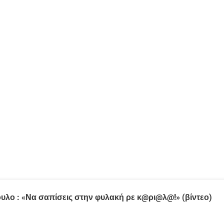
ο : «Να σαπίσεις στην φυλακή ρε κ@ρι@λ@!» (βίντεο)