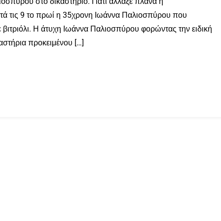
οσπύρου στο δικαστήριο. Γιατί άλλαξε πλάνα η
ετά τις 9 το πρωί η 35χρονη Ιωάννα Παλιοσπύρου που
 βιτριόλι. Η άτυχη Ιωάννα Παλιοσπύρου φορώντας την ειδική
στήρια προκειμένου […]