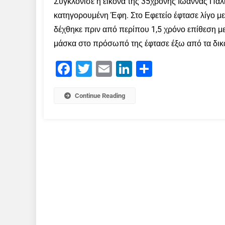
Συγκλόνισε η εικόνα της 35χρονης Ιωάννας Παλι
κατηγορουμένη Έφη. Στο Εφετείο έφτασε λίγο μ
δέχθηκε πριν από περίπου 1,5 χρόνο επίθεση με
μάσκα στο πρόσωπό της έφτασε έξω από τα δικα
Facebook
Twitter
Email
LinkedIn
Μοιραστείτε
Continue Reading