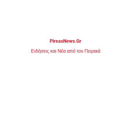
Μεταπηδήστε
στο
περιεχόμενο
PireasNews.Gr
Ειδήσεις και Νέα από τον Πειραιά