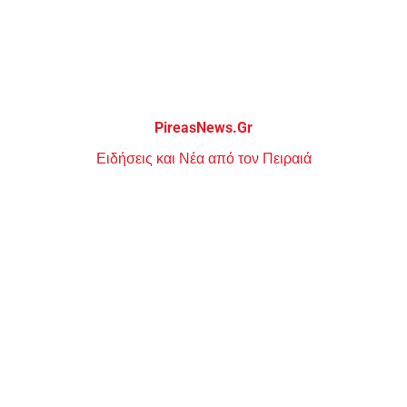
Μεταπηδήστε
στο
περιεχόμενο
PireasNews.Gr
Ειδήσεις και Νέα από τον Πειραιά