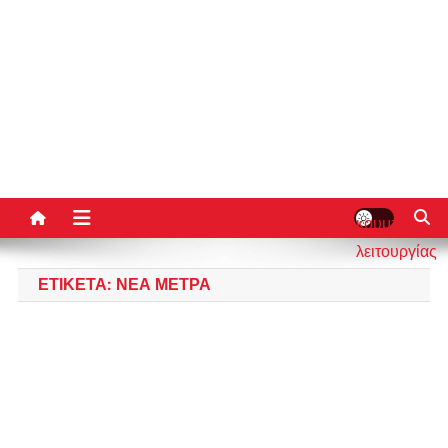
κουμπί
λειτουργίας
ιστότοπου
ΕΤΙΚΈΤΑ:
ΝΈΑ ΜΈΤΡΑ