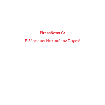
Μεταπηδήστε
στο
περιεχόμενο
PireasNews.Gr
Ειδήσεις και Νέα από τον Πειραιά