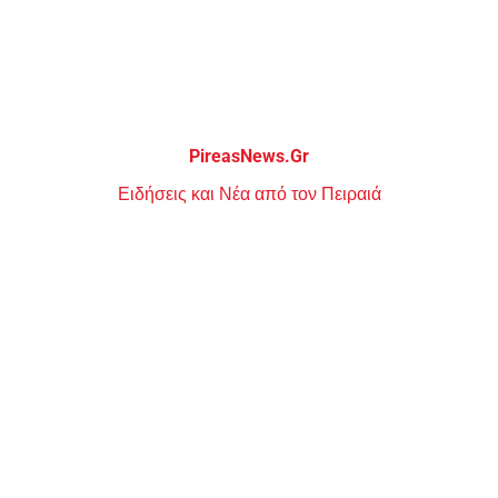
Μεταπηδήστε
στο
περιεχόμενο
PireasNews.Gr
Ειδήσεις και Νέα από τον Πειραιά