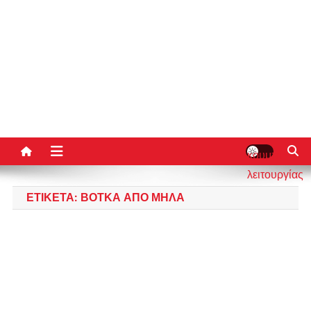
κουμπί
λειτουργίας
ιστότοπου
ΕΤΙΚΈΤΑ:
ΒΌΤΚΑ ΑΠΌ ΜΉΛΑ