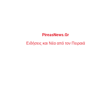
Μεταπηδήστε
στο
περιεχόμενο
PireasNews.Gr
Ειδήσεις και Νέα από τον Πειραιά