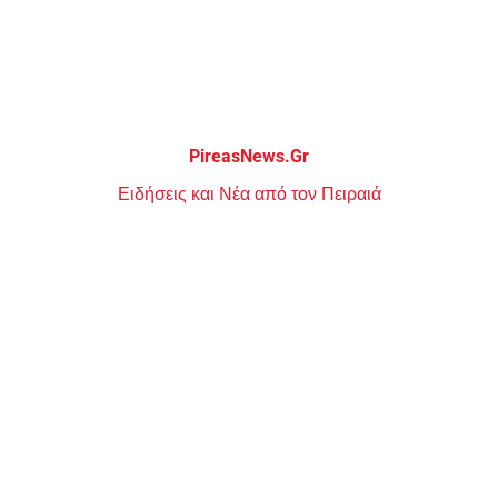
Μεταπηδήστε
στο
περιεχόμενο
PireasNews.Gr
Ειδήσεις και Νέα από τον Πειραιά