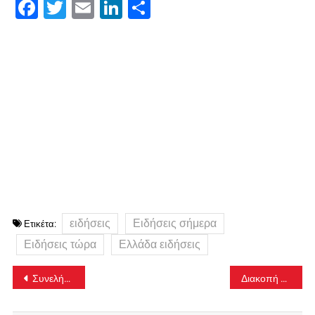
Facebook
Twitter
Email
LinkedIn
Μοιραστείτε
ειδήσεις
Ειδήσεις σήμερα
Ετικέτα:
Ειδήσεις τώρα
Ελλάδα ειδήσεις
Πλοήγηση
Συνελήφθη οδηγός ταξί που ζήτησε 310 ευρώ για διαδρομή από το Αεροδρόμιο στο Σύνταγμα
Διακοπή κυκλοφορίας στη λεωφόρο Αχαρνών λόγω σύγκρουσης λεωφορείου με ΙΧ
άρθρων