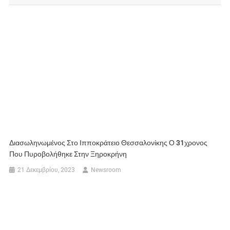
Διασωληνωμένος Στο Ιπποκράτειο Θεσσαλονίκης Ο 31χρονος
Που Πυροβολήθηκε Στην Ξηροκρήνη
21 Δεκεμβρίου, 2023
Newsroom