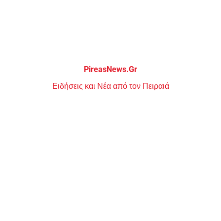
Μεταπηδήστε
στο
περιεχόμενο
PireasNews.Gr
Ειδήσεις και Νέα από τον Πειραιά