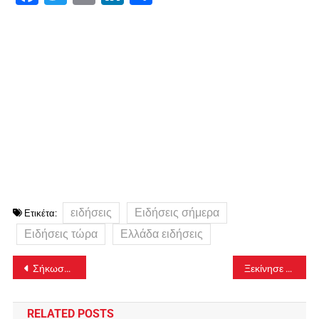
ειδήσεις
Ειδήσεις σήμερα
Ετικέτα:
Ειδήσεις τώρα
Ελλάδα ειδήσεις
Πλοήγηση
Σήκωσαν σημαία του Κεμάλ οι βολεϊμπολίστριες της Καρσίγιακα
Ξεκίνησε η ολονυκτία των φοιτητών για την Παλαιστίνη – Δείτε φωτογραφίες του News
άρθρων
RELATED POSTS