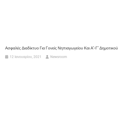
Ασφαλές Διαδίκτυο Για Γονείς Νηπιαγωγείου Και Α’-Γ’ Δημοτικού
12 Ιανουαρίου, 2021
Newsroom