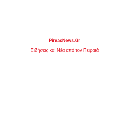
Μεταπηδήστε
στο
περιεχόμενο
PireasNews.Gr
Ειδήσεις και Νέα από τον Πειραιά