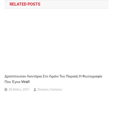
RELATED POSTS
Δραπέτευσαν Λιοντάρια Στο Λιμάνι Του Πειραιά; Η Φωτογραφία
Που Έγινε Viral!
28 Μαΐου, 2021
Σταύρος Λιλόγλου