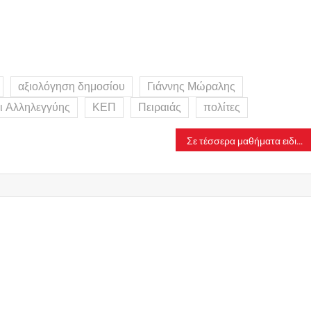
αξιολόγηση δημοσίου
Γιάννης Μώραλης
ι Αλληλεγγύης
ΚΕΠ
Πειραιάς
πολίτες
Σε τέσσερα μαθήματα ειδικότητας εξετάζονται σήμερα οι υποψήφιοι των ΕΠΑΛ