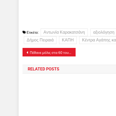
Αντωνία Καρακατσάνη
αξιολόγηση
Ετικέτα:
Δήμος Πειραιά
ΚΑΠΗ
Κέντρα Αγάπης κα
Πλοήγηση
Πέθανε μόλις στα 60 του χρόνια ο δημοσιογράφος Κώστας Γιανναράκος
άρθρων
RELATED POSTS