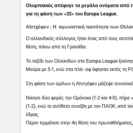
Ολυμπιακός απέφυγε τα μεγάλα ονόματα από το
για τη φάση των «32» του Europa League.
Αϊντχόφεν : Η αγωνιστική ταυτότητα των Ολλ
Ο ολλανδικός σύλλογος ήταν ένας από τους αντιπ
θέση, πάνω από τη Γρανάδα.
Το ταξίδι των Ολλανδών στο Europa League ξεκίνη
Μούρα με 5-1, ενώ στα πλέι -οφ άφησαν εκτός τη Ρ
Στη φάση των ομίλων η Αϊντχόφεν μάζεψε συνολικ
Νίκησε δύο φορές την Ομόνοια (1-2 και 4-0), πήρε
(1-2), ενώ το αντίθετο συνέβη με τον ΠΑΟΚ, από το
έδρας.
Πέρσι τερμάτισε στην 4η θέση του πρωταθλήματος