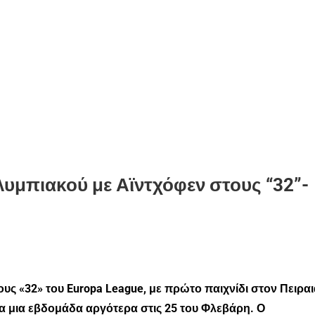
υμπιακού με Αϊντχόφεν στους “32”-
υς «32» του Europa League, με πρώτο παιχνίδι στον Πειραι
α μια εβδομάδα αργότερα στις 25 του Φλεβάρη. Ο