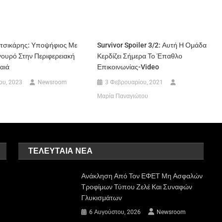
τσικάρης: Υποψήφιος Με
Survivor Spoiler 3/2: Αυτή Η Ομάδα
γουρό Στην Περιφερειακή
Κερδίζει Σήμερα Το Έπαθλο
αιά
Επικοινωνίας-Video
ου, 2023
Newsroom
3 Φεβρουαρίου, 2021
Μαρία Παναγιώτου
ΤΕΛΕΥΤΑΊΑ ΝΈΑ
Ανάκληση Από Τον ΕΦΕΤ Μη Ασφαλών
Τροφίμων Τύπου Ζελέ Και Συναφών
Γλυκισμάτων
6 Αυγούστου, 2026
Newsroom