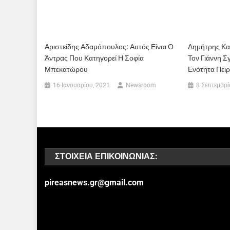
Αριστείδης Αδαμόπουλος: Αυτός Είναι Ο
Δημήτρης Κα
Άντρας Που Κατηγορεί Η Σοφία
Τον Γιάννη Σ
Μπεκατώρου
Ενότητα Πειρ
16 Ιανουαρίου, 2021
Newsroom
8 Σεπτεμβρί
ΣΤΟΙΧΕΊΑ ΕΠΙΚΟΙΝΩΝΊΑΣ:
pireasnews.gr@gmail.com