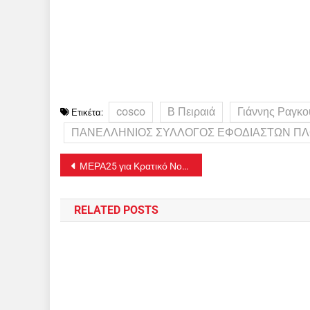
cosco
Β Πειραιά
Γιάννης Ραγκ
Ετικέτα:
ΠΑΝΕΛΛΗΝΙΟΣ ΣΥΛΛΟΓΟΣ ΕΦΟΔΙΑΣΤΩΝ ΠΛ
Πλοήγηση
ΜΕΡΑ25 για Κρατικό Νοσοκομείο Νίκαιας: Τραγικές ελλείψεις, προχειρότητα, σε κίνδυνο οι ασθενείς!
άρθρων
RELATED POSTS