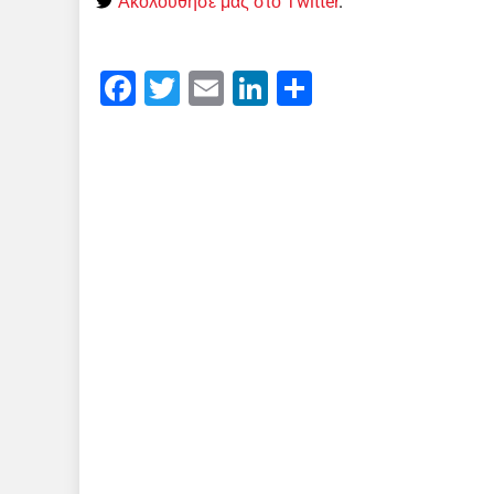
Ακολούθησε μας στο Twitter
.
Facebook
Twitter
Email
LinkedIn
Μοιραστείτε