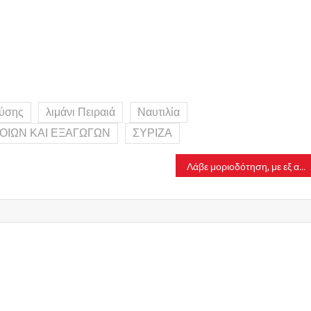
ούσης
λιμάνι Πειραιά
Ναυτιλία
ΟΙΩΝ ΚΑΙ ΕΞΑΓΩΓΩΝ
ΣΥΡΙΖΑ
Λάβε μοριοδότηση, με εξ αποστάσεως αναγνωρισμένες επιμορφώσεις του Παντείου Πανεπιστημίου ΚΕΔΙΒΙΜ – Κάνε εγγραφή στο νέο κύκλο