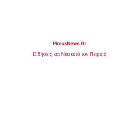
Μεταπηδήστε
στο
περιεχόμενο
PireasNews.Gr
Ειδήσεις και Νέα από τον Πειραιά