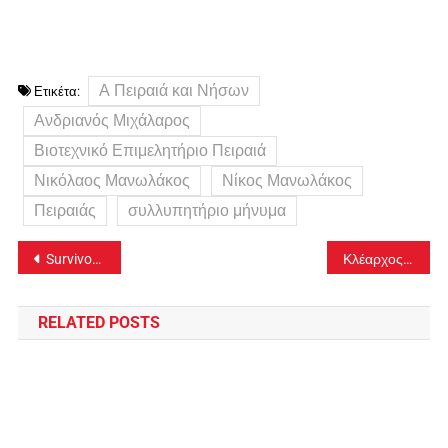
Α Πειραιά και Νήσων
Ετικέτα:
Ανδριανός Μιχάλαρος
Βιοτεχνικό Επιμελητήριο Πειραιά
Νικόλαος Μανωλάκος
Νίκος Μανωλάκος
Πειραιάς
συλλυπητήριο μήνυμα
Πλοήγηση
Survivor Spoiler 15/2: Αυτή η ομάδα κερδίζει σήμερα την ασυλία-video
Κλέαρχος Μαρουσάκης: Το έντονο το δεύτερο κύμα της «Μήδειας» θα φέρει χιόνι και στον Πειραιά!
άρθρων
RELATED POSTS