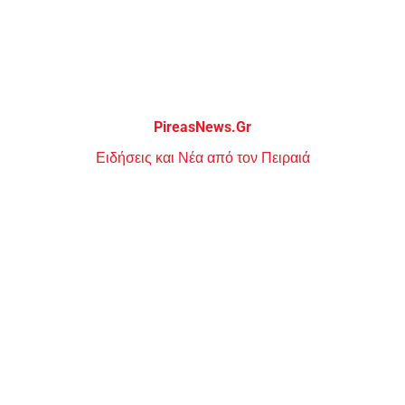
Μεταπηδήστε
στο
περιεχόμενο
PireasNews.Gr
Ειδήσεις και Νέα από τον Πειραιά