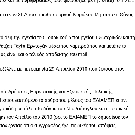
 και τις περιφερειακές τους φιλοδοξίες με την ένταξη στην ΕΕ
κή και ο νυν ΣΕΑ του πρωθυπουργού Κυριάκου Μητσοτάκη Θάνος
πό όλη την ηγεσία του Τουρκικού Υπουργείου Εξωτερικών και τ
Ρετζέπ Ταγίπ Ερντογάν μέσω του γαμπρού του και μετέπειτα
 είναι και ο τελικός αποδέκτης του mail!
ρυξέλλες με ημερομηνία 29 Απριλίου 2010 που έφτασε στον
κού Ιδρύματος Ευρωπαϊκής και Εξωτερικής Πολιτικής
l επισυναπτόμενο το άρθρο του μέλους του ΕΛΙΑΜΕΠ κι αν.
οριάδη με τίτλο «Το δόγμα του Νταβούτογλου και η τουρκική
ηκε τον Απρίλιο του 2010 (σσ. το ΕΛΙΑΜΕΠ το δημοσίευε τον
νίζοντας ότι ο συγγραφέας έχει τις δικές του απόψεις….