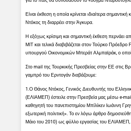
για το πως θα συνδυάσουν το «δόγμα Νταβούτογλου»
Είναι έκθεση η οποία κρίνεται ιδιαίτερα σημαντι
Ντόκος τη διαρρέει στην Άγκυρα.
Η εξόχως κρίσιμη και σημαντική έκθεση περνάει α
ΜΙΤ και τελικά διαβιβάζεται στον Τούρκο Πρόεδρο 
υπουργού Οικονομικών Μπεράτ Αλμπαϊράκ, ο οποίος
Στο mail της Τουρκικής Πρεσβείας στην ΕΕ στις Β
γαμπρό του Ερντογάν διαβάζουμε:
1.Ο Θάνος Ντόκος, Γενικός Διευθυντής του Ελληνι
(ΕΛΙΑΜΕΠ) έστειλε στην Πρεσβεία μας μέσω e-mai
καθηγητή του πανεπιστημίου Μπίλίκεν Ιωάννη Γρηγ
εξωτερική πολιτική». Το εν λόγω άρθρο δημοσιεύθ
Μάιο του 2010) ως φύλλο εργασίας του ΕΛΙΑΜΕΠ, το