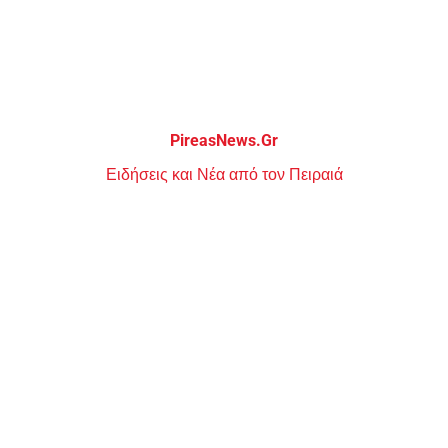
Μεταπηδήστε
στο
περιεχόμενο
PireasNews.Gr
Ειδήσεις και Νέα από τον Πειραιά