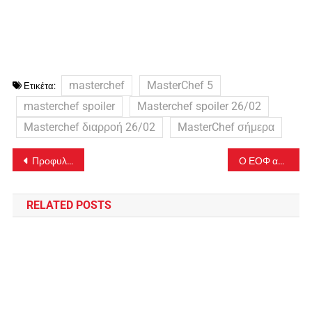
masterchef
MasterChef 5
Ετικέτα:
masterchef spoiler
Masterchef spoiler 26/02
Masterchef διαρροή 26/02
MasterChef σήμερα
Πλοήγηση
Προφυλακιστέος ο Δημήτρης Λιγνάδης για “βιασμό κατά συρροή”
Ο ΕΟΦ ανακαλεί άμεσα ψυχοφάρμακο – Δείτε ποιο είναι
άρθρων
RELATED POSTS