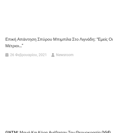
Επική Απάντηση Σπύρου Μπιμπίλα Στο Λιγνάδη: “Εμείς Οι
Μέτριοι…”
26 Φεβρουαρίου, 2021
Newsroom
GNTM: Μαμά Και Κόρη Ανέβασαν Την Θερμοκρασία (vid)