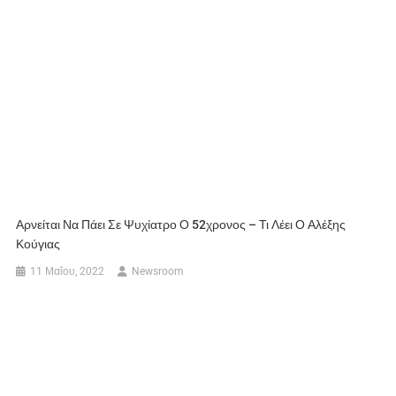
Αρνείται Να Πάει Σε Ψυχίατρο Ο 52χρονος – Τι Λέει Ο Αλέξης
Κούγιας
11 Μαΐου, 2022
Newsroom