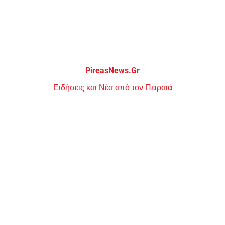
Μεταπηδήστε
στο
περιεχόμενο
PireasNews.Gr
Ειδήσεις και Νέα από τον Πειραιά