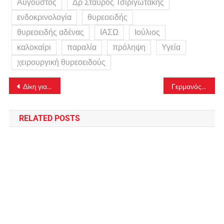
Αύγουστος
Δρ Σταύρος Τσιριγωτάκης
ενδοκρινολογία
θυρεοειδής
θυρεοειδής αδένας
ΙΑΣΩ
Ιούλιος
καλοκαίρι
παραλία
πρόληψη
Υγεία
χειρουργική θυρεοειδούς
Πλοήγηση
Δίκη για τα Τέμπη: Διορίστηκαν οι συνήγοροι για τον έναν εκ των 36 κατηγορουμένων
Γερμανός τουρίστας ανασύρθηκε χωρίς τις αισθήσεις του από παραλία της Χαλκιδικής
άρθρων
RELATED POSTS